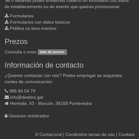
Se o desexas podes enviarnos cuberto un formulario cos datos
do establecemento ou do evento que queiras promocionar.
Formularios
Formularios con datos básicos
Publica os teus eventos
Prezos
Consulta o noso
plan de prezos.
Información de contacto
¿Quieres contactar con nós? Podes empregar as seguintes
canles de comunicación:
986 84 54 79
info@destino.gal
Hermida, 43 - Marcón, 36158 Pontevedra
Usuarios rexistrados
©
ContaLocal
|
Condicións xerais de uso
|
Cookies