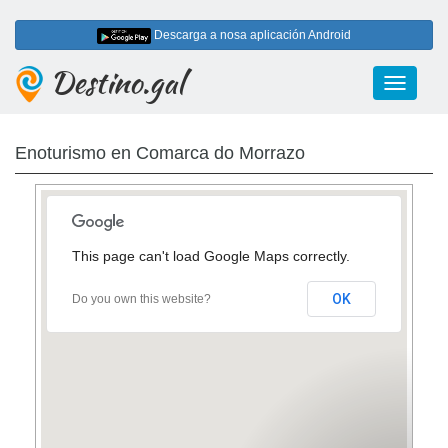
Descarga a nosa aplicación Android
Destino.gal
Toggle
navigati
Enoturismo en Comarca do Morrazo
This page can't load Google Maps correctly.
OK
Do you own this website?