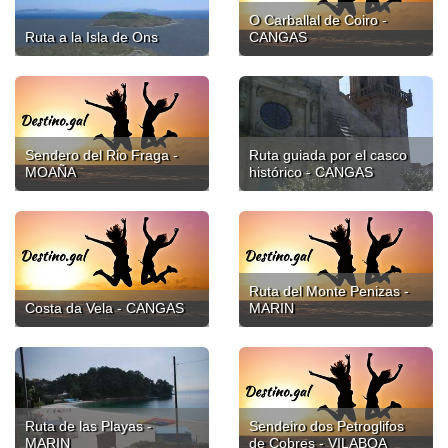
O Carballal de Coiro -
Ruta a la Isla de Ons
CANGAS
Sendero del Rio Fraga -
Ruta guiada por el casco
MOAÑA
histórico - CANGAS
Ruta del Monte Penizas -
Costa da Vela - CANGAS
MARIN
Ruta de las Playas -
Sendeiro dos Petroglifos
MARIN
de Cobres - VILABOA