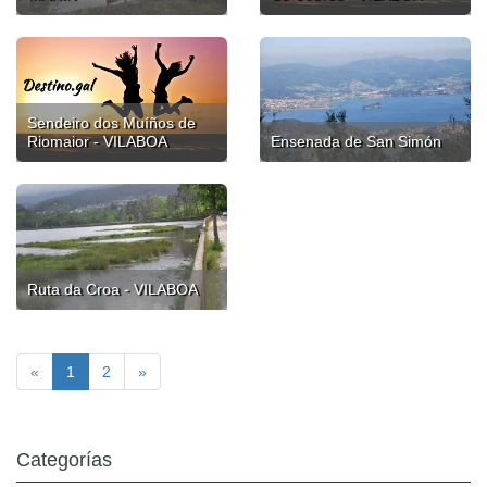
Sendeiro dos Muíños de
Riomaior - VILABOA
Ensenada de San Simón
Ruta da Croa - VILABOA
«
1
2
»
Categorías