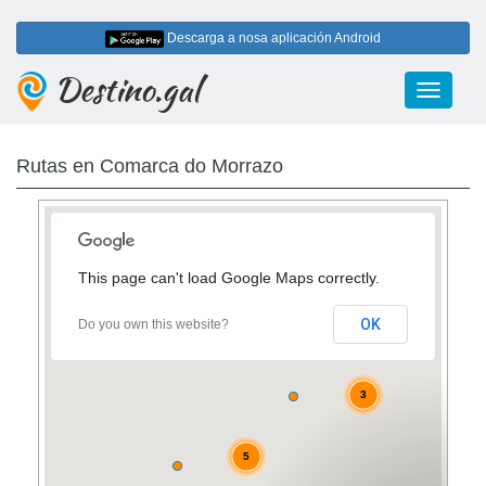
Descarga a nosa aplicación Android
Destino.gal
Toggle
navigati
Rutas en Comarca do Morrazo
This page can't load Google Maps correctly.
6
OK
Do you own this website?
3
5